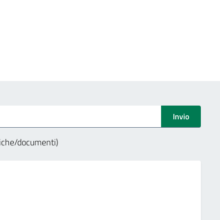
ree
Invio
ariche/documenti)