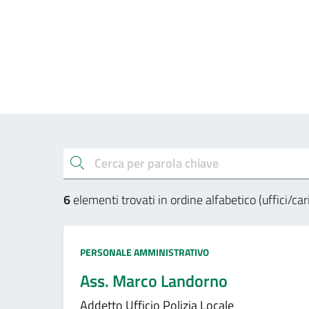
Esplora gli uffici e a
cerca
6
elementi trovati in ordine alfabetico (uffici/c
Tipo amministrazione:
PERSONALE AMMINISTRATIVO
Ass. Marco Landorno
Addetto Ufficio Polizia Locale