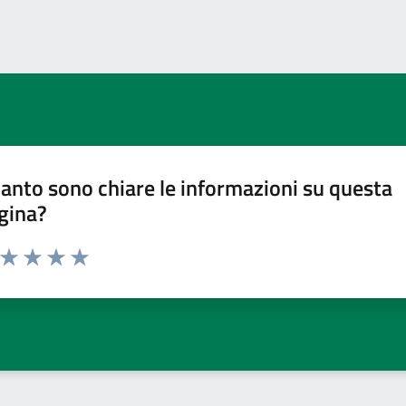
anto sono chiare le informazioni su questa
gina?
a da 1 a 5 stelle la pagina
ta 1 stelle su 5
Valuta 2 stelle su 5
Valuta 3 stelle su 5
Valuta 4 stelle su 5
Valuta 5 stelle su 5