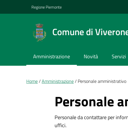
Vai ai contenuti
Vai al footer
Regione Piemonte
Comune di Viveron
Amministrazione
Novità
Servizi
Briciole di pane
Home
Amministrazione
Personale amministrativo
Personale a
Personale da contattare per inform
uffici.