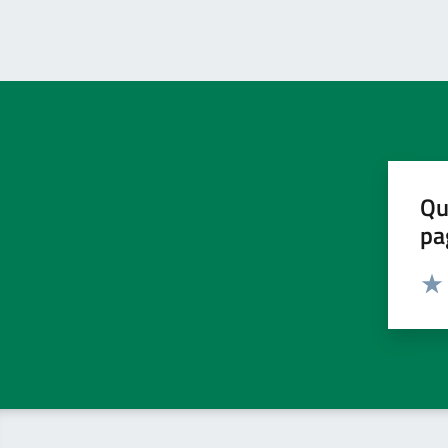
Qu
pa
Valut
Valu