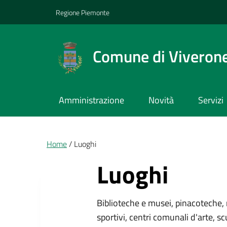
Vai ai contenuti
Vai al footer
Regione Piemonte
Comune di Viveron
Amministrazione
Novità
Servizi
Briciole di pane
Home
Luoghi
Luoghi
Biblioteche e musei, pinacoteche, 
sportivi, centri comunali d'arte, sc