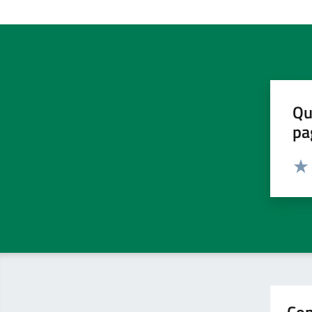
Qu
pa
Valut
Valu