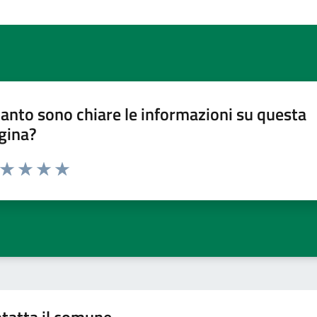
anto sono chiare le informazioni su questa
gina?
a da 1 a 5 stelle la pagina
ta 1 stelle su 5
Valuta 2 stelle su 5
Valuta 3 stelle su 5
Valuta 4 stelle su 5
Valuta 5 stelle su 5