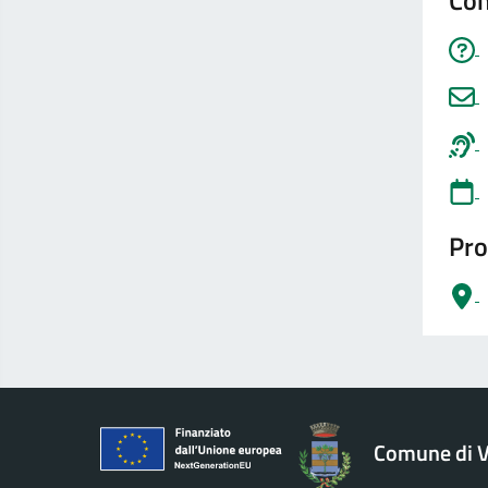
Con
Pro
logo Unione Europea
Comune di V