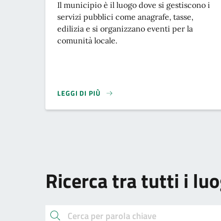
Descrizione breve
Il municipio è il luogo dove si gestiscono i
servizi pubblici come anagrafe, tasse,
edilizia e si organizzano eventi per la
comunità locale.
LEGGI DI PIÙ
Ricerca tra tutti i lu
cerca