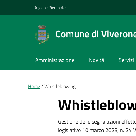
Vai ai contenuti
Vai al footer
Regione Piemonte
Comune di Viveron
Amministrazione
Novità
Servizi
Briciole di pane
Home
Whistleblowing
Whistleblo
Gestione delle segnalazioni effett
legislativo 10 marzo 2023, n. 24 “