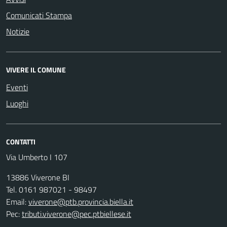
Comunicati Stampa
Notizie
VIVERE IL COMUNE
Eventi
Luoghi
CONTATTI
Via Umberto I 107
13886 Viverone BI
Tel. 0161 987021 - 98497
Email:
viverone@ptb.provincia.biella.it
Pec:
tributi.viverone@pec.ptbiellese.it