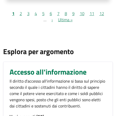
Paginazione
Pagina attuale
Page
Page
Page
Page
Page
Page
Page
Page
Page
Page
Page
1
2
3
4
5
6
7
8
9
10
11
12
Pagina successiva
Ultima pagina
…
›
Ultima »
Esplora per argomento
Accesso all'informazione
Il diritto d'accesso all'informazione si basa sul principio
secondo il quale i cittadini hanno il diritto di sapere
come il potere viene esercitato e come i soldi pubblici
vengono spesi, posto che gli enti pubblici sono eletti
dai cittadini e sostenuti dai contribuenti.