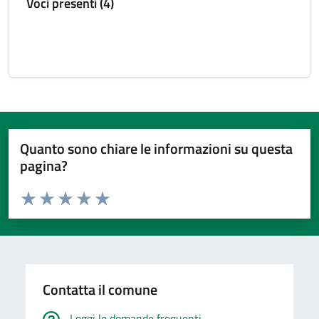
Voci presenti (4)
Quanto sono chiare le informazioni su questa
pagina?
Valuta da 1 a 5 stelle la pagina
Valuta 1 stelle su 5
Valuta 2 stelle su 5
Valuta 3 stelle su 5
Valuta 4 stelle su 5
Valuta 5 stelle su 5
Contatta il comune
Leggi le domande frequenti