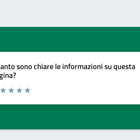
anto sono chiare le informazioni su questa
gina?
a da 1 a 5 stelle la pagina
ta 1 stelle su 5
Valuta 2 stelle su 5
Valuta 3 stelle su 5
Valuta 4 stelle su 5
Valuta 5 stelle su 5