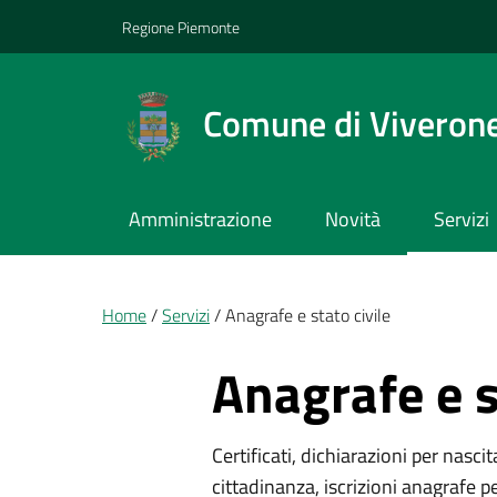
Vai ai contenuti
Vai al footer
Regione Piemonte
Comune di Viveron
Amministrazione
Novità
Servizi
Briciole di pane
Home
Servizi
Anagrafe e stato civile
Anagrafe e s
Certificati, dichiarazioni per nascit
cittadinanza, iscrizioni anagrafe p