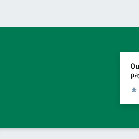
Qu
pa
Valut
Valu