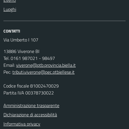
Eventi
Luoghi
CONTATTI
Via Umberto I 107
13886 Viverone BI
Tel. 0161 987021 - 98497
Email:
viverone@ptb.provincia.biella.it
Pec:
tributi.viverone@pec.ptbiellese.it
Codice fiscale 81002470029
Partita IVA 00378730022
Amministrazione trasparente
Dichiarazione di accessibilità
Informativa privacy