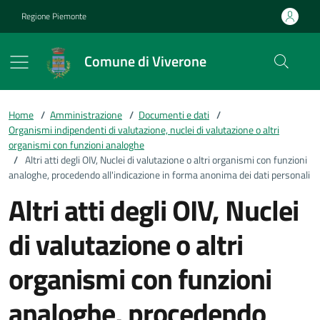
Vai ai contenuti
Vai al footer
Regione Piemonte
Comune di Viverone
Home
/
Amministrazione
/
Documenti e dati
/
Organismi indipendenti di valutazione, nuclei di valutazione o altri
organismi con funzioni analoghe
/
Altri atti degli OIV, Nuclei di valutazione o altri organismi con funzioni
analoghe, procedendo all'indicazione in forma anonima dei dati personali
Altri atti degli OIV, Nuclei
di valutazione o altri
organismi con funzioni
analoghe, procedendo