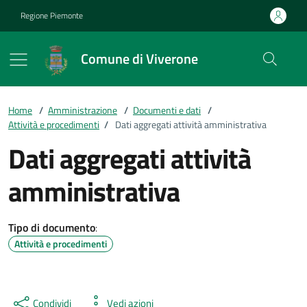
Vai ai contenuti
Vai al footer
Regione Piemonte
Comune di Viverone
Home
/
Amministrazione
/
Documenti e dati
/
Attività e procedimenti
/
Dati aggregati attività amministrativa
Dati aggregati attività
amministrativa
Tipo di documento
:
Attività e procedimenti
Condividi
Vedi azioni