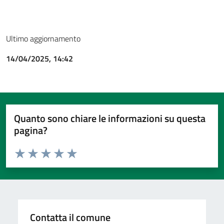
Ultimo aggiornamento
14/04/2025, 14:42
Quanto sono chiare le informazioni su questa
pagina?
Valuta da 1 a 5 stelle la pagina
Valuta 1 stelle su 5
Valuta 2 stelle su 5
Valuta 3 stelle su 5
Valuta 4 stelle su 5
Valuta 5 stelle su 5
Contatta il comune