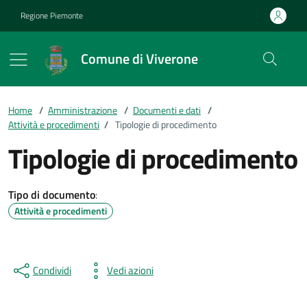
Vai ai contenuti
Vai al footer
Regione Piemonte
Comune di Viverone
Home
/
Amministrazione
/
Documenti e dati
/
Attività e procedimenti
/
Tipologie di procedimento
Tipologie di procedimento
Tipo di documento
:
Attività e procedimenti
Condividi
Vedi azioni