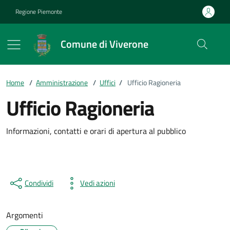
Vai ai contenuti
Vai al footer
Regione Piemonte
Comune di Viverone
Home
/
Amministrazione
/
Uffici
/
Ufficio Ragioneria
Ufficio Ragioneria
Informazioni, contatti e orari di apertura al pubblico
Condividi
Vedi azioni
Argomenti