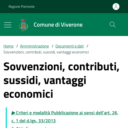
Vai ai contenuti
Vai al footer
Regione Piemonte
Comune di Viverone
Home
/
Amministrazione
/
Documenti e dati
/
Sovvenzioni, contributi, sussidi, vantaggi economici
Sovvenzioni, contributi,
sussidi, vantaggi
economici
▶
Criteri e modalità Pubblicazione ai sensi dell'art. 26,
c. 1 del d.lgs. 33/2013